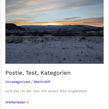
Postie, Test, Kategorien
Uncategorized
/
MartinWP
und das ist der Text mit einem Bild eingebettet.
Postie,
Weiterlesen »
Test,