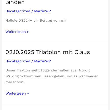
landen
Uncategorized
/
MartinWP
Hallole DS224+ ein Beitrag von mir
Das
Weiterlesen »
soll
dann
in
02.10.2025 Triatolon mit Claus
der
DS224+
Uncategorized
/
MartinWP
landen
Unser Triatlon sieht folgendermaßen aus: Nordic
Walking Schwimmen Essen gehen und es war wieder
mal schön.
02.10.2025
Weiterlesen »
Triatolon
mit