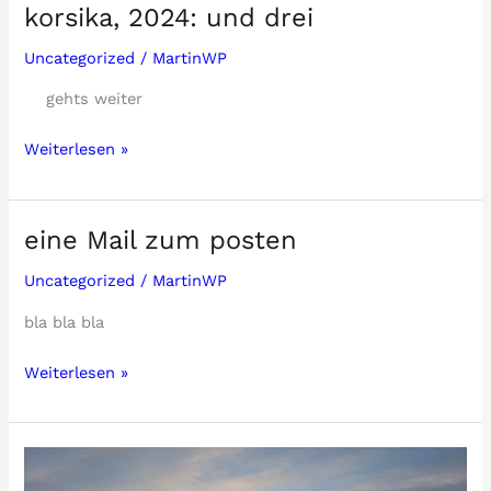
Claus
korsika, 2024: und drei
Uncategorized
/
MartinWP
gehts weiter
korsika,
Weiterlesen »
2024:
und
drei
eine Mail zum posten
Uncategorized
/
MartinWP
bla bla bla
eine
Weiterlesen »
Mail
zum
posten