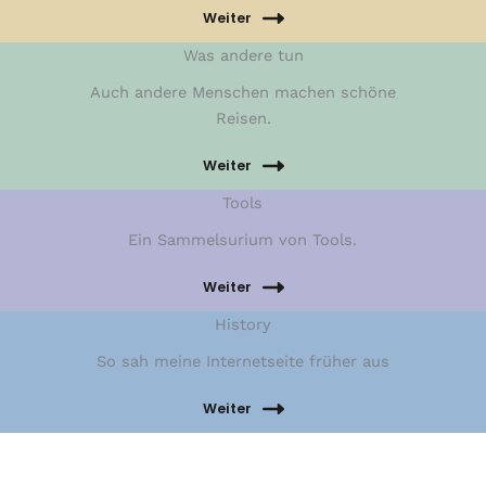
Weiter
Was andere tun
Auch andere Menschen machen schöne
Reisen.
Weiter
Tools
Ein Sammelsurium von Tools.
Weiter
History
So sah meine Internetseite früher aus
Weiter